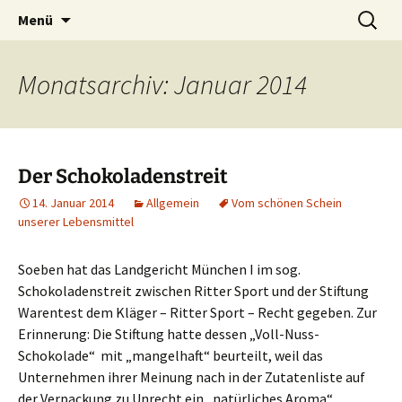
Die Autorin Susanne Lücke räumt auf
Zum
Suchen
Nestbeschmutzer
Menü
Inhalt
nach:
springen
Monatsarchiv: Januar 2014
Der Schokoladenstreit
14. Januar 2014
Allgemein
Vom schönen Schein
unserer Lebensmittel
Soeben hat das Landgericht München I im sog.
Schokoladenstreit zwischen Ritter Sport und der Stiftung
Warentest dem Kläger – Ritter Sport – Recht gegeben. Zur
Erinnerung: Die Stiftung hatte dessen „Voll-Nuss-
Schokolade“ mit „mangelhaft“ beurteilt, weil das
Unternehmen ihrer Meinung nach in der Zutatenliste auf
der Verpackung zu Unrecht ein „natürliches Aroma“