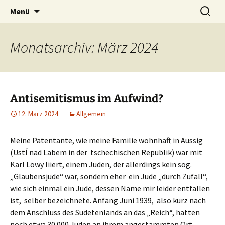
Die Autorin Susanne Lücke räumt auf
Zum
Suchen
Nestbeschmutzer
Menü
Inhalt
nach:
springen
Monatsarchiv: März 2024
Antisemitismus im Aufwind?
12. März 2024
Allgemein
Meine Patentante, wie meine Familie wohnhaft in Aussig
(UstÍ nad Labem in der tschechischen Republik) war mit
Karl Löwy liiert, einem Juden, der allerdings kein sog.
„Glaubensjude“ war, sondern eher ein Jude „durch Zufall“,
wie sich einmal ein Jude, dessen Name mir leider entfallen
ist, selber bezeichnete. Anfang Juni 1939, also kurz nach
dem Anschluss des Sudetenlands an das „Reich“, hatten
noch etwa 30 000 Juden an ihrem angestammten Ort