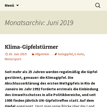
Die Autorin Susanne Lücke räumt auf
Zum
Suchen
Nestbeschmutzer
Menü
Inhalt
nach:
springen
Monatsarchiv: Juni 2019
Klima-Gipfelstürmer
26. Juni 2019
Allgemein
Autogipfel
,
E-Auto
,
Motorsport
Seit mehr als 25 Jahren werden regelmäßig die Gipfel
gestürmt, genauer: die Klimagipfel.
Die
Abschlusserklärung des ersten Weltgipfels in Rio de
Janeiro im Jahr 1992 forderte erstmals die Einbindung
des Umweltschutzes in alle Politikbereiche, und seit
1995 finden jährlich UN-Gipfeltreffen statt. Auf dem
Gipfel
angelangt, lässt man seine Blicke über das Land