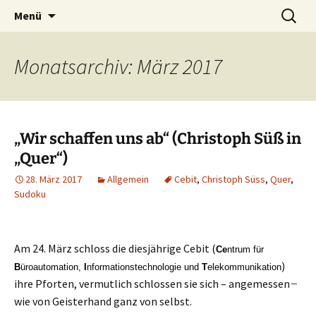
Die Autorin Susanne Lücke räumt auf
Zum
Suchen
Nestbeschmutzer
Menü
Inhalt
nach:
springen
Monatsarchiv: März 2017
„Wir schaffen uns ab“ (Christoph Süß in
„Quer“)
28. März 2017
Allgemein
Cebit
,
Christoph Süss
,
Quer
,
Sudoku
Am 24. März schloss die diesjährige Cebit (
Ce
ntrum für
)
B
üroautomation,
I
nformationstechnologie und
T
elekommunikation
ihre Pforten, vermutlich schlossen sie sich – angemessen
̶
wie von Geisterhand ganz von selbst.