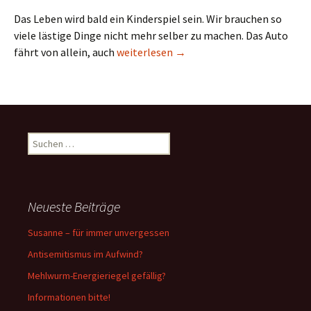
Das Leben wird bald ein Kinderspiel sein. Wir brauchen so
viele lästige Dinge nicht mehr selber zu machen. Das Auto
„Wir schaffen uns ab“ (Christoph Süß in „
fährt von allein, auch
weiterlesen
→
Suchen
nach:
Neueste Beiträge
Susanne – für immer unvergessen
Antisemitismus im Aufwind?
Mehlwurm-Energieriegel gefällig?
Informationen bitte!