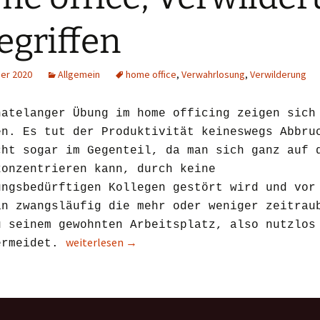
egriffen
er 2020
Allgemein
home office
,
Verwahrlosung
,
Verwilderung
natelanger Übung im home officing zeigen sich
en. Es tut der Produktivität keineswegs Abbru
cht sogar im Gegenteil, da man sich ganz auf 
konzentrieren kann, durch keine
ungsbedürftigen Kollegen gestört wird und vor
an zwangsläufig die mehr oder weniger zeitrau
u seinem gewohnten Arbeitsplatz, also nutzlos
Home office, Verwilderung inbegriffen
weiterlesen
→
ermeidet.