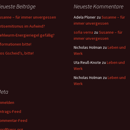
eueste Beiträge
Neueste Kommentare
usanne – für immer unvergessen
Adela Ploner
zu
Susanne – für
immer unvergessen
ntisemitismus im Aufwind?
sofia verna
zu
Susanne – für
ehlwurm-Energieriegel gefällig?
immer unvergessen
nformationen bitte!
Nicholas Holman
zu
Leben und
os Gscheid’s, bitte!
Werk
Uta Reuß-Knote
zu
Leben und
Werk
Nicholas Holman
zu
Leben und
Werk
eta
nmelden
intrags-Feed
ommentar-Feed
ordPress.org