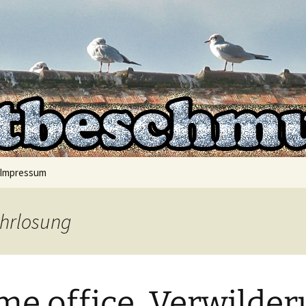
mt auf
hmutzer
Impressum
ahrlosung
e office, Verwilde