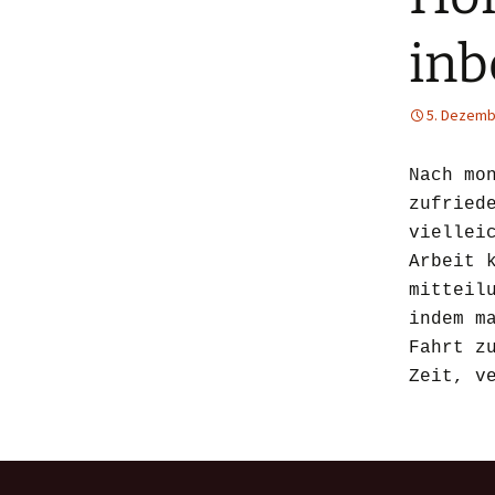
inb
5. Dezemb
Nach mo
zufried
viellei
Arbeit 
mitteil
indem m
Fahrt z
Zeit, v