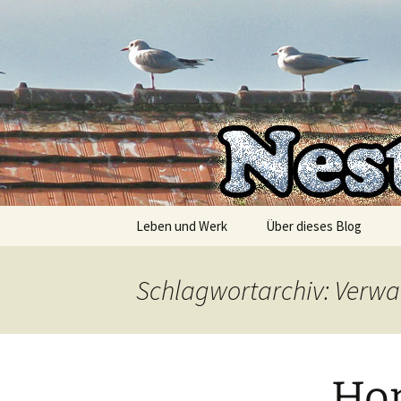
Die Autorin Susanne Lücke räu
Zum
Inhalt
springen
Nestbesc
Leben und Werk
Über dieses Blog
Schlagwortarchiv: Verw
Hom