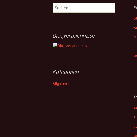
Suchen
N
nach:
S
A
Blogverzeichnisse
M
I
W
Kategorien
Allgemein
M
A
E
K
W