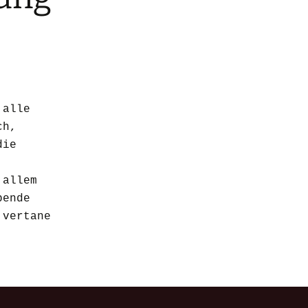
 alle
ch,
die
 allem
bende
 vertane