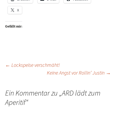
X
Gefällt mir:
Beitragsnavigation
←
Lockspeise verschmäht!
Keine Angst vor Rollin‘ Justin
→
Ein Kommentar zu „
ARD lädt zum
Aperitif
“