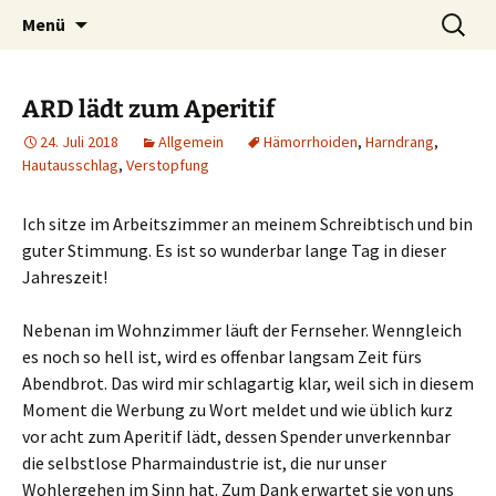
Die Autorin Susanne Lücke räumt auf
Zum
Suchen
Nestbeschmutzer
Menü
Inhalt
nach:
springen
ARD lädt zum Aperitif
24. Juli 2018
Allgemein
Hämorrhoiden
,
Harndrang
,
Hautausschlag
,
Verstopfung
Ich sitze im Arbeitszimmer an meinem Schreibtisch und bin
guter Stimmung. Es ist so wunderbar lange Tag in dieser
Jahreszeit!
Nebenan im Wohnzimmer läuft der Fernseher. Wenngleich
es noch so hell ist, wird es offenbar langsam Zeit fürs
Abendbrot. Das wird mir schlagartig klar, weil sich in diesem
Moment die Werbung zu Wort meldet und wie üblich kurz
vor acht zum Aperitif lädt, dessen Spender unverkennbar
die selbstlose Pharmaindustrie ist, die nur unser
Wohlergehen im Sinn hat. Zum Dank erwartet sie von uns