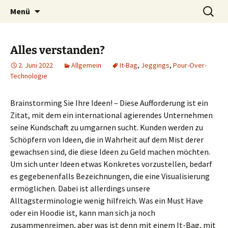
Die Autorin Susanne Lücke räumt auf
Zum
Suchen
Nestbeschmutzer
Menü
Inhalt
nach:
springen
Alles verstanden?
2. Juni 2022
Allgemein
It-Bag
,
Jeggings
,
Pour-Over-
Technologie
Brainstorming Sie Ihre Ideen! – Diese Aufforderung ist ein
Zitat, mit dem ein international agierendes Unternehmen
seine Kundschaft zu umgarnen sucht. Kunden werden zu
Schöpfern von Ideen, die in Wahrheit auf dem Mist derer
gewachsen sind, die diese Ideen zu Geld machen möchten.
Um sich unter Ideen etwas Konkretes vorzustellen, bedarf
es gegebenenfalls Bezeichnungen, die eine Visualisierung
ermöglichen. Dabei ist allerdings unsere
Alltagsterminologie wenig hilfreich. Was ein Must Have
oder ein Hoodie ist, kann man sich ja noch
zusammenreimen, aber was ist denn mit einem It-Bag, mit