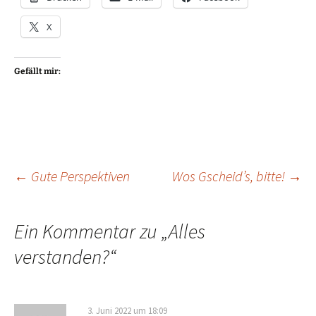
X
Gefällt mir:
Beitragsnavigation
←
Gute Perspektiven
Wos Gscheid’s, bitte!
→
Ein Kommentar zu „
Alles
verstanden?
“
3. Juni 2022 um 18:09