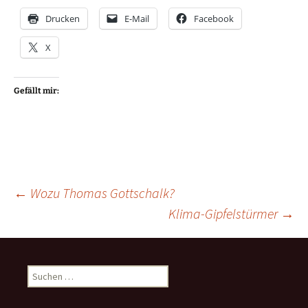
Drucken
E-Mail
Facebook
X
Gefällt mir:
Beitragsnavigation
←
Wozu Thomas Gottschalk?
Klima-Gipfelstürmer
→
Suchen
nach: