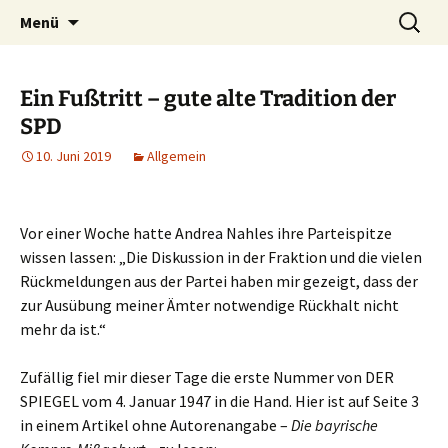
Die Autorin Susanne Lücke räumt auf
Zum
Suchen
Nestbeschmutzer
Menü
Inhalt
nach:
springen
Ein Fußtritt – gute alte Tradition der
SPD
10. Juni 2019
Allgemein
Vor einer Woche hatte Andrea Nahles ihre Parteispitze
wissen lassen: „Die Diskussion in der Fraktion und die vielen
Rückmeldungen aus der Partei haben mir gezeigt, dass der
zur Ausübung meiner Ämter notwendige Rückhalt nicht
mehr da ist.“
Zufällig fiel mir dieser Tage die erste Nummer von DER
SPIEGEL vom 4. Januar 1947 in die Hand. Hier ist auf Seite 3
in einem Artikel ohne Autorenangabe –
Die bayrische