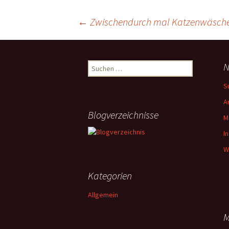
Beitragsnavigation
←
Zwischendurch mal Katzenwäsch
Suchen
N
nach:
S
A
Blogverzeichnisse
M
I
W
Kategorien
Allgemein
M