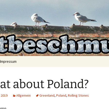
mt auf
hmutzer
Impressum
t about Poland?
 2019
Allgemein
Greenland
,
Poland
,
Rolling Stones
rump,