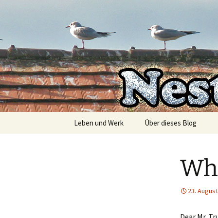
Die Autorin Susanne Lücke räu
Zum
Inhalt
springen
Nestbesc
Leben und Werk
Über dieses Blog
Wha
23. August
Dear Mr. T