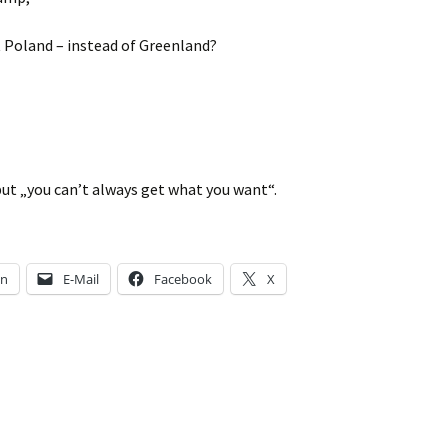
 Poland – instead of Greenland?
, but „you can’t always get what you want“.
en
E-Mail
Facebook
X