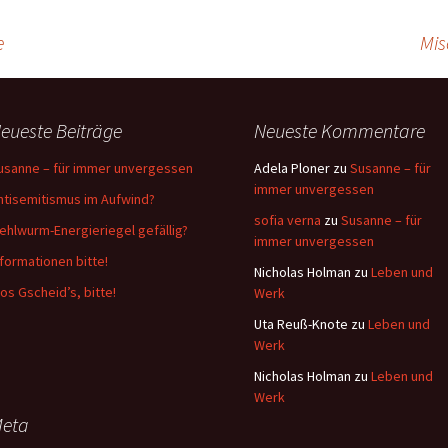
e
Mis
eueste Beiträge
Neueste Kommentare
usanne – für immer unvergessen
Adela Ploner
zu
Susanne – für
immer unvergessen
ntisemitismus im Aufwind?
sofia verna
zu
Susanne – für
ehlwurm-Energieriegel gefällig?
immer unvergessen
nformationen bitte!
Nicholas Holman
zu
Leben und
os Gscheid’s, bitte!
Werk
Uta Reuß-Knote
zu
Leben und
Werk
Nicholas Holman
zu
Leben und
Werk
eta