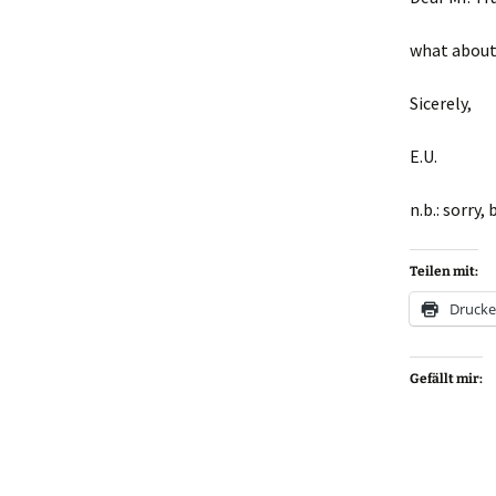
what about
Sicerely,
E.U.
n.b.: sorry
Teilen mit:
Druck
Gefällt mir: