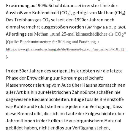
Erwärmung auf 90%. Schuld daran sei in erster Linie der
Ausstoß von Kohlendioxid (CO
)
, gefolgt von Methan (CH
)
.
2
4
Das Treibhausgas CO
sei seit den 1990er Jahren noch
2
einmal vermehrt ausgestoßen worden (
).
Behringer a.a.O., p. 260
Allerdings sei
Methan „rund 25-mal klimaschädlicher als CO
“
2
Quelle: Bundesministerium für Bildung und Forschung. s.
[
https://www.pflanzenforschung.de/de/themen/lexikon/methan-ch4-10112
]
.
In den 50er Jahren des vorigen Jhs. erlebten wir die letzte
Phase der Entwicklung zur Konsumgesellschaft:
Massenmotorisierung vom Auto über Haushaltsmaschinen
aller Art bis hin zur elektrischen Zahnbürste schaffen nie
dagewesene Bequemlichkeiten. Billige fossile Brennstoffe
wie Kohle und Erdöl stellen sie jedem zur Verfügung. Dass
diese Brennstoffe, die sich im Laufe der Erdgeschichte über
Jahrmillionen in der Erdkruste aus organischem Material
gebildet haben, nicht endlos zur Verfügung stehen,