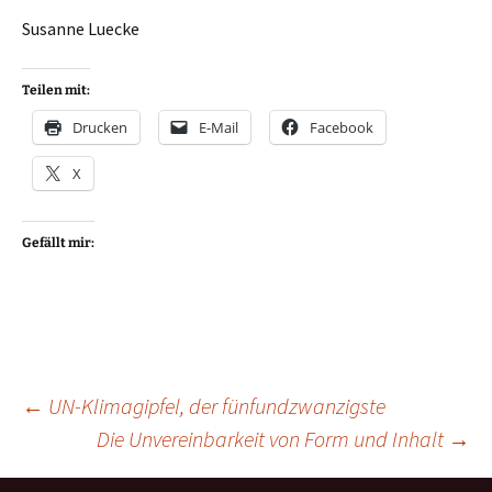
Susanne Luecke
Teilen mit:
Drucken
E-Mail
Facebook
X
Gefällt mir:
Beitragsnavigation
←
UN-Klimagipfel, der fünfundzwanzigste
Die Unvereinbarkeit von Form und Inhalt
→