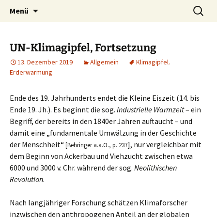
Die Autorin Susanne Lücke räumt auf
Zum
Suchen
Nestbeschmutzer
Menü
Inhalt
nach:
springen
UN-Klimagipfel, Fortsetzung
13. Dezember 2019
Allgemein
Klimagipfel.
Erderwärmung
Ende des 19. Jahrhunderts endet die Kleine Eiszeit (14. bis
Ende 19. Jh.). Es beginnt die sog.
Industrielle Warmzeit
– ein
Begriff, der bereits in den 1840er Jahren auftaucht – und
damit eine „fundamentale Umwälzung in der Geschichte
der Menschheit“
], nur vergleichbar mit
[Behringer a.a.O., p. 237
dem Beginn von Ackerbau und Viehzucht zwischen etwa
6000 und 3000 v. Chr. während der sog.
Neolithischen
Revolution
.
Nach langjähriger Forschung
schätzen Klimaforscher
inzwischen den anthropogenen Anteil an der globalen