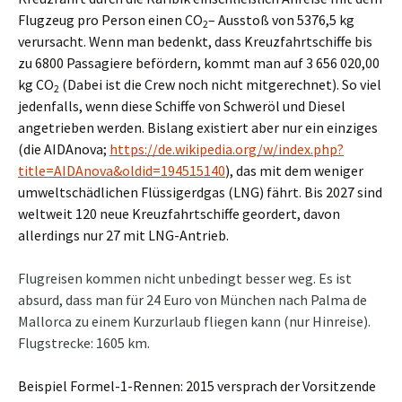
Flugzeug pro Person einen CO
– Ausstoß von 5376,5 kg
2
verursacht. Wenn man bedenkt, dass Kreuzfahrtschiffe bis
zu 6800 Passagiere befördern, kommt man auf 3 656 020,00
kg CO
(Dabei ist die Crew noch nicht mitgerechnet). So viel
2
jedenfalls, wenn diese Schiffe von Schweröl und Diesel
angetrieben werden. Bislang existiert aber nur ein einziges
(die AIDAnova;
https://de.wikipedia.org/w/index.php?
title=AIDAnova&oldid=194515140
), das mit dem weniger
umweltschädlichen Flüssigerdgas (LNG) fährt. Bis 2027 sind
weltweit 120 neue Kreuzfahrtschiffe geordert, davon
allerdings nur 27 mit LNG-Antrieb.
Flugreisen kommen nicht unbedingt besser weg. Es ist
absurd, dass man für 24 Euro von München nach Palma de
Mallorca zu einem Kurzurlaub fliegen kann (nur Hinreise).
Flugstrecke: 1605 km.
Beispiel Formel-1-Rennen: 2015 versprach der Vorsitzende