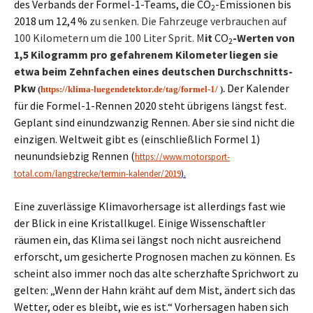
des Verbands der Formel-1-Teams, die CO
-Emissionen bis
2
2018 um 12,4 %
zu senken. Die Fahrzeuge verbrauchen auf
100 Kilometern um die 100 Liter Sprit. M
it
CO
-Werten von
2
1,5 Kilogramm pro gefahrenem Kilometer liegen sie
etwa beim Zehnfachen eines deutschen Durchschnitts-
Pkw
Der Kalender
(
https://klima-luegendetektor.de/tag/formel-1/
).
für die Formel-1-Rennen 2020 steht übrigens längst fest.
Geplant sind einundzwanzig Rennen. Aber sie sind nicht die
einzigen. Weltweit gibt es (einschließlich Formel 1)
neunundsiebzig Rennen (
https://www.motorsport-
total.com/langstrecke/termin-kalender/2019
).
Eine zuverlässige Klimavorhersage ist allerdings fast wie
der Blick in eine Kristallkugel. Einige Wissenschaftler
räumen ein, das Klima sei längst noch nicht ausreichend
erforscht, um gesicherte Prognosen machen zu können. Es
scheint also immer noch das alte scherzhafte Sprichwort zu
gelten: „Wenn der Hahn kräht auf dem Mist, ändert sich das
Wetter, oder es bleibt, wie es ist.“ Vorhersagen haben sich