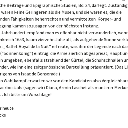
che Beiträge und Epigraphische Studien, Bd. 24, darlegt. Zuständig
waren keine Geringeren als die Musen, und sie waren es, die die
nden Fähigkeiten beherrschten und vermittelten. Körper- und
ung kamen sozusagen von der höchsten Instanz.
. Jahrhundert empfand man es offenbar nicht verwunderlich, wenn
ankreich 1653, kaum vierzehn Jahe alt, als aufgehende Sonne verkle
 „Ballet Royal de la Nuit“ erfreute, was ihm der Legende nach da
 (“Sonnenkönig“) eintrug: die Arme zierlich abgespreizt, Haupt un
n umgeben, ebenfalls strahlend der Gürtel, die Schuhschnallen u
er, wie ihn eine zeitgenössische Darstellung präsentiert. (Das L
igens von Isaac de Benserade.)
en Wahlkampf erwarten wir von den Kandidaten also Vergleichbare
erbock als (sagen wir) Diana, Armin Laschet als munterer Merkur
… Ich bitte um Vorschläge!
r heute.
cke