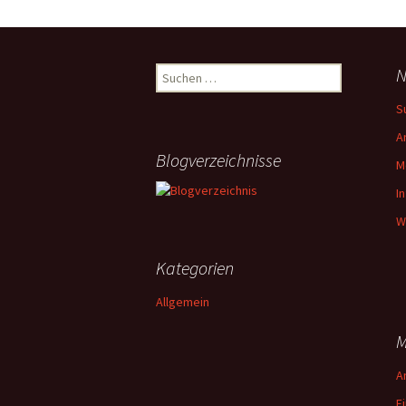
Suchen
N
nach:
S
A
Blogverzeichnisse
M
I
W
Kategorien
Allgemein
M
A
E