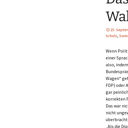
Wa
25. Septe
Scholz
,
Sonn
Wenn Polit
einer Sprac
also, indem
Bundespräs
Wagen“ gefa
FDP) oder 
gar peinlic
korrekten 
Das war nic
nicht unge
überbrachte
„Als die Di