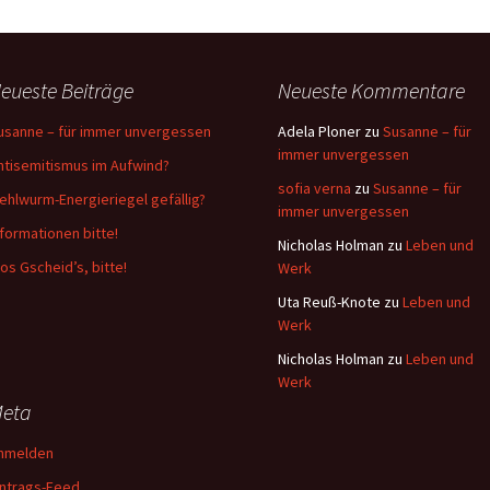
eueste Beiträge
Neueste Kommentare
usanne – für immer unvergessen
Adela Ploner
zu
Susanne – für
immer unvergessen
ntisemitismus im Aufwind?
sofia verna
zu
Susanne – für
ehlwurm-Energieriegel gefällig?
immer unvergessen
nformationen bitte!
Nicholas Holman
zu
Leben und
os Gscheid’s, bitte!
Werk
Uta Reuß-Knote
zu
Leben und
Werk
Nicholas Holman
zu
Leben und
Werk
eta
nmelden
intrags-Feed