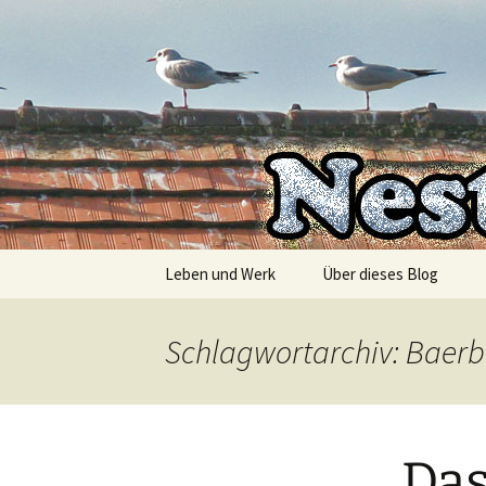
Die Autorin Susanne Lücke räu
Zum
Inhalt
springen
Nestbesc
Leben und Werk
Über dieses Blog
Schlagwortarchiv: Baer
Das