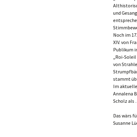
Althistoris
und Gesang 
entspreche
Stimmbeweg
Noch im 17
XIV. von Fr
Publikum im
„Roi-Soleil
von Strahle
Strumpfbänd
stammt übr
Im aktuell
Annalena Ba
Scholz als 
Das wärs fü
Susanne Lü