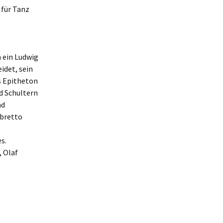
 für Tanz
 ein Ludwig
idet, sein
s Epitheton
d Schultern
nd
ibretto
s.
, Olaf