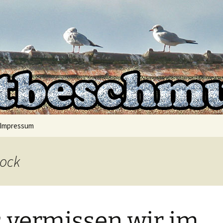
mt auf
hmutzer
Impressum
bock
 vermissen wir im