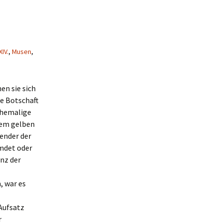
IV.
,
Musen
,
en sie sich
re Botschaft
 ehemalige
dem gelben
ender der
emdet oder
anz der
, war es
 Aufsatz
r