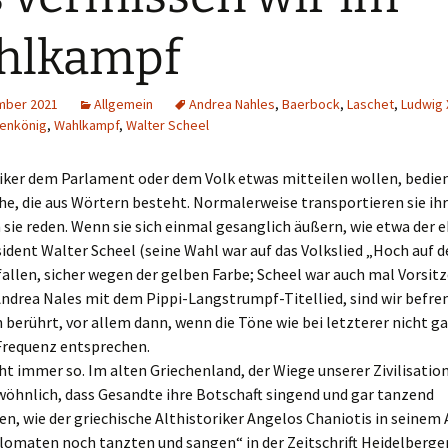
hlkampf
mber 2021
Allgemein
Andrea Nahles
,
Baerbock
,
Laschet
,
Ludwig X
enkönig
,
Wahlkampf
,
Walter Scheel
iker dem Parlament oder dem Volk etwas mitteilen wollen, bedien
he, die aus Wörtern besteht. Normalerweise transportieren sie ih
 sie reden. Wenn sie sich einmal gesanglich äußern, wie etwa der
ident Walter Scheel (seine Wahl war auf das Volkslied „Hoch auf 
llen, sicher wegen der gelben Farbe; Scheel war auch mal Vorsitz
Andrea Nales mit dem Pippi-Langstrumpf-Titellied, sind wir befr
h berührt, vor allem dann, wenn die Töne wie bei letzterer nicht g
Frequenz entsprechen.
ht immer so. Im alten Griechenland, der Wiege unserer Zivilisation
wöhnlich, dass Gesandte ihre Botschaft singend und gar tanzend
n, wie der griechische Althistoriker Angelos Chaniotis in seinem
plomaten noch tanzten und sangen“ in der Zeitschrift Heidelberge