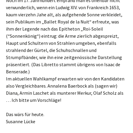
Noch im 17. Jahrhundert empfand man es offenbar nicht
verwunderlich, wenn ein Ludwig XIV. von Frankreich 1653,
kaum vierzehn Jahe alt, als aufgehende Sonne verkleidet,
sein Publikum im „Ballet Royal de la Nuit“ erfreute, was
ihm der Legende nach das Epitheton „Roi-Soleil
(“Sonnenkönig“) eintrug: die Arme zierlich abgespreizt,
Haupt und Schultern von Strahlen umgeben, ebenfalls
strahlend der Gürtel, die Schuhschnallen und
Strumpfbänder, wie ihn eine zeitgenössische Darstellung
präsentiert. (Das Libretto stammt übrigens von Isaac de
Benserade.)
Im aktuellen Wahlkampf erwarten wir von den Kandidaten
also Vergleichbares. Annalena Baerbock als (sagen wir)
Diana, Armin Laschet als munterer Merkur, Olaf Scholz als
… Ich bitte um Vorschläge!
Das wärs für heute.
Susanne Lücke