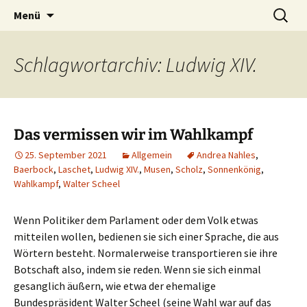
Die Autorin Susanne Lücke räumt auf
Zum
Suchen
Nestbeschmutzer
Menü
Inhalt
nach:
springen
Schlagwortarchiv: Ludwig XIV.
Das vermissen wir im Wahlkampf
25. September 2021
Allgemein
Andrea Nahles
,
Baerbock
,
Laschet
,
Ludwig XIV.
,
Musen
,
Scholz
,
Sonnenkönig
,
Wahlkampf
,
Walter Scheel
Wenn Politiker dem Parlament oder dem Volk etwas
mitteilen wollen, bedienen sie sich einer Sprache, die aus
Wörtern besteht. Normalerweise transportieren sie ihre
Botschaft also, indem sie reden. Wenn sie sich einmal
gesanglich äußern, wie etwa der ehemalige
Bundespräsident Walter Scheel (seine Wahl war auf das