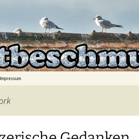
mt auf
hmutzer
Impressum
ork
zerische Gedanken