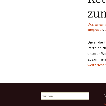
zum
3. Januar 
Integration
,
L
Die an die 
Parteien zu
unseren We
Zusammenle
Ketzerisch
weiterlese
Suchen
N
nach:
S