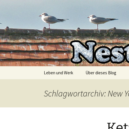
Die Autorin Susanne Lücke räu
Zum
Inhalt
springen
Nestbesc
Leben und Werk
Über dieses Blog
Schlagwortarchiv: New Y
Ket