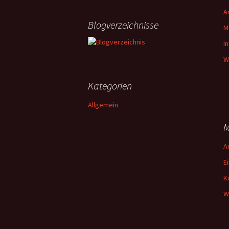
A
Blogverzeichnisse
M
I
W
Kategorien
Allgemein
M
A
E
K
W