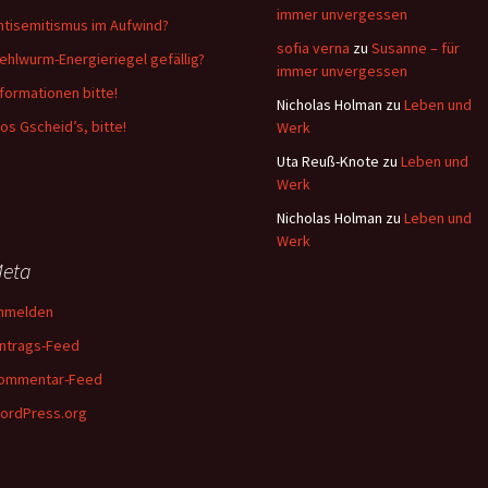
immer unvergessen
ntisemitismus im Aufwind?
sofia verna
zu
Susanne – für
ehlwurm-Energieriegel gefällig?
immer unvergessen
nformationen bitte!
Nicholas Holman
zu
Leben und
os Gscheid’s, bitte!
Werk
Uta Reuß-Knote
zu
Leben und
Werk
Nicholas Holman
zu
Leben und
Werk
eta
nmelden
intrags-Feed
ommentar-Feed
ordPress.org