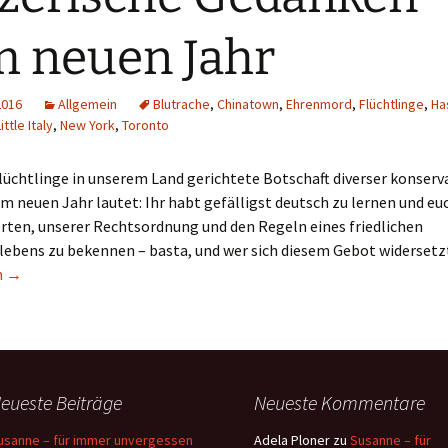
 neuen Jahr
2016
Allgemein
Blutrache
,
Chinatown
,
Ehrenmord
,
Flüchtlinge
,
Ha
ittle Italy
,
New York
,
Toronto
Flüchtlinge in unserem Land gerichtete Botschaft diverser konserv
m neuen Jahr lautet: Ihr habt gefälligst deutsch zu lernen und eu
rten, unserer Rechtsordnung und den Regeln eines friedlichen
bens zu bekennen – basta, und wer sich diesem Gebot widersetz
e Gedanken zum neuen Jahr
n
→
eueste Beiträge
Neueste Kommentare
usanne – für immer unvergessen
Adela Ploner
zu
Susanne – für