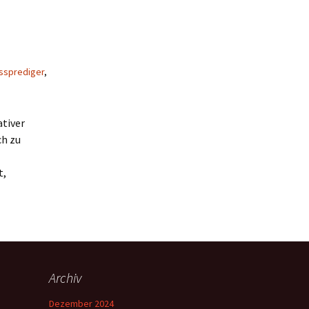
ssprediger
,
ativer
ch zu
t,
Archiv
Dezember 2024