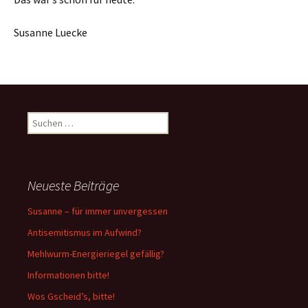
Susanne Luecke
Suchen
nach:
Neueste Beiträge
Susanne – für immer unvergessen
Antisemitismus im Aufwind?
Mehlwurm-Energieriegel gefällig?
Informationen bitte!
Wos Gscheid’s, bitte!