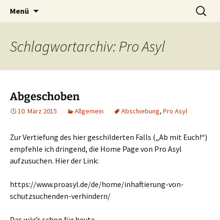
Die Autorin Susanne Lücke räumt auf
Zum
Suchen
Nestbeschmutzer
Menü
Inhalt
nach:
springen
Schlagwortarchiv: Pro Asyl
Abgeschoben
10. März 2015
Allgemein
Abschiebung
,
Pro Asyl
Zur Vertiefung des hier geschilderten Falls („Ab mit Euch!“)
empfehle ich dringend, die Home Page von Pro Asyl
aufzusuchen. Hier der Link:
https://www.proasyl.de/de/home/inhaftierung-von-
schutzsuchenden-verhindern/
Das wär’s schon für heute.