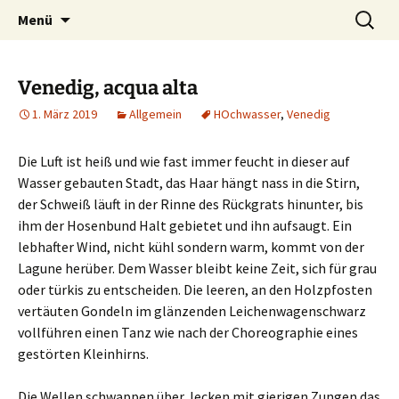
Die Autorin Susanne Lücke räumt auf
Zum
Suchen
Nestbeschmutzer
Menü
Inhalt
nach:
springen
Venedig, acqua alta
1. März 2019
Allgemein
HOchwasser
,
Venedig
Die Luft ist heiß und wie fast immer feucht in dieser auf
Wasser gebauten Stadt, das Haar hängt nass in die Stirn,
der Schweiß läuft in der Rinne des Rückgrats hinunter, bis
ihm der Hosenbund Halt gebietet und ihn aufsaugt. Ein
lebhafter Wind, nicht kühl sondern warm, kommt von der
Lagune herüber. Dem Wasser bleibt keine Zeit, sich für grau
oder türkis zu entscheiden. Die leeren, an den Holzpfosten
vertäuten Gondeln im glänzenden Leichenwagenschwarz
vollführen einen Tanz wie nach der Choreographie eines
gestörten Kleinhirns.
Die Wellen schwappen über, lecken mit gierigen Zungen das